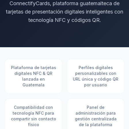
ConnectifyCards, plataforma guatemalteca de
tarjetas de presentación digitales inteligentes con
tecnología NFC y códigos QR.
Plataforma de tarjetas
Perfiles digitales
digitales NFC & QR
personalizables con
lanzada en
URL única y código QR
Guatemala
por usuario
Compatibilidad con
Panel de
tecnología NFC para
administración para
compartir sin contacto
gestión centralizada
físico
de la plataforma