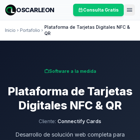
menu
OSCARLEON
calendar_month
Consulta Gratis
Plataforma de Tarjetas Digitales NFC &
Inicio
Portafolio
chevron_right
chevron_right
QR
work
Software a la medida
Plataforma de Tarjetas
Digitales NFC & QR
Cliente:
Connectify Cards
Desarrollo de solución web completa para