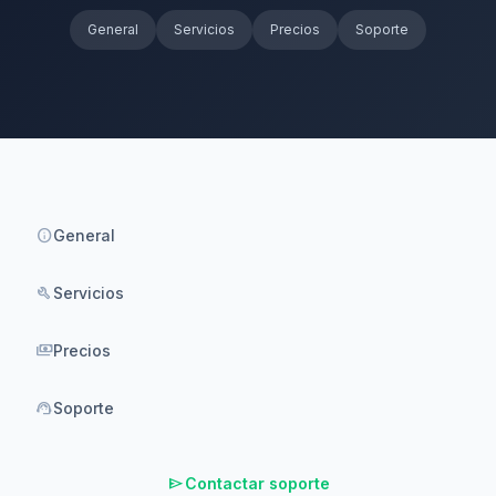
General
Servicios
Precios
Soporte
info
General
build
Servicios
payments
Precios
support_agent
Soporte
send
Contactar soporte