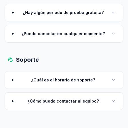
expand_more
¿Hay algún período de prueba gratuita?
expand_more
¿Puedo cancelar en cualquier momento?
support_agent
Soporte
expand_more
¿Cuál es el horario de soporte?
expand_more
¿Cómo puedo contactar al equipo?