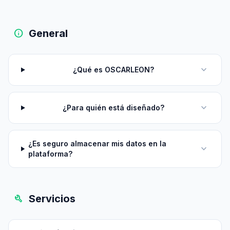
info
General
expand_more
¿Qué es OSCARLEON?
expand_more
¿Para quién está diseñado?
¿Es seguro almacenar mis datos en la
expand_more
plataforma?
build
Servicios