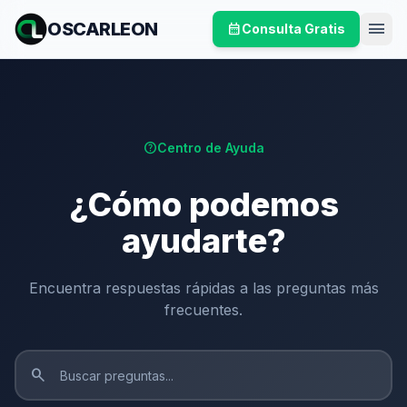
menu
OSCARLEON
calendar_month
Consulta Gratis
help
Centro de Ayuda
¿Cómo podemos
ayudarte?
Encuentra respuestas rápidas a las preguntas más
frecuentes.
search