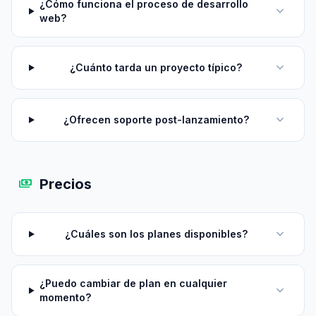
¿Cómo funciona el proceso de desarrollo
expand_more
web?
expand_more
¿Cuánto tarda un proyecto típico?
expand_more
¿Ofrecen soporte post-lanzamiento?
payments
Precios
expand_more
¿Cuáles son los planes disponibles?
¿Puedo cambiar de plan en cualquier
expand_more
momento?