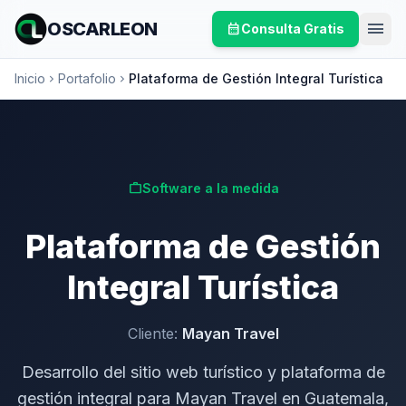
menu
OSCARLEON
calendar_month
Consulta Gratis
Inicio
Portafolio
Plataforma de Gestión Integral Turística
chevron_right
chevron_right
work
Software a la medida
Plataforma de Gestión
Integral Turística
Cliente:
Mayan Travel
Desarrollo del sitio web turístico y plataforma de
gestión integral para Mayan Travel en Guatemala,