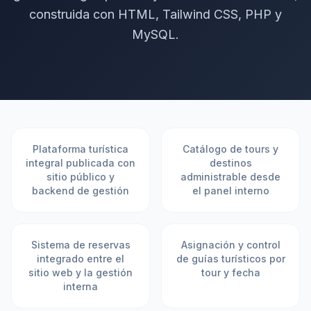
construida con HTML, Tailwind CSS, PHP y
MySQL.
Plataforma turística
Catálogo de tours y
integral publicada con
destinos
sitio público y
administrable desde
backend de gestión
el panel interno
Sistema de reservas
Asignación y control
integrado entre el
de guías turísticos por
sitio web y la gestión
tour y fecha
interna