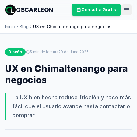
menu
OSCARLEON
calendar_month
Consulta Gratis
Inicio
Blog
UX en Chimaltenango para negocios
chevron_right
chevron_right
Diseño
schedule
5 min de lectura
20 de June 2026
UX en Chimaltenango para
negocios
La UX bien hecha reduce fricción y hace más
fácil que el usuario avance hasta contactar o
comprar.