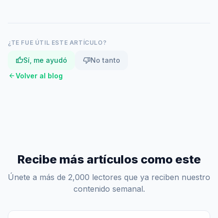
¿TE FUE ÚTIL ESTE ARTÍCULO?
thumb_up
thumb_down
Sí, me ayudó
No tanto
arrow_back
Volver al blog
Recibe más artículos como este
Únete a más de 2,000 lectores que ya reciben nuestro
contenido semanal.