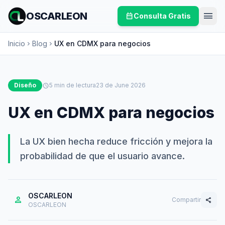
menu
OSCARLEON
calendar_month
Consulta Gratis
Inicio
Blog
UX en CDMX para negocios
chevron_right
chevron_right
Diseño
schedule
5 min de lectura
23 de June 2026
UX en CDMX para negocios
La UX bien hecha reduce fricción y mejora la
probabilidad de que el usuario avance.
OSCARLEON
person
Compartir
share
OSCARLEON