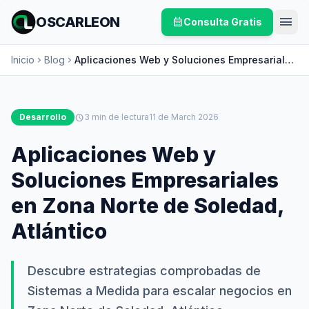
menu
OSCARLEON
calendar_month
Consulta Gratis
Inicio
Blog
Aplicaciones Web y Soluciones Empresariales
chevron_right
chevron_right
en Zona Norte de Soledad, Atlántico
Desarrollo
schedule
3 min de lectura
11 de March 2026
Aplicaciones Web y
Soluciones Empresariales
en Zona Norte de Soledad,
Atlántico
Descubre estrategias comprobadas de
Sistemas a Medida para escalar negocios en