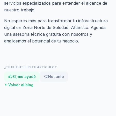
servicios especializados
para entender el alcance de
nuestro trabajo.
No esperes más para transformar tu infraestructura
digital en Zona Norte de Soledad, Atlántico.
Agenda
una asesoría técnica gratuita
con nosotros y
analicemos el potencial de tu negocio.
¿TE FUE ÚTIL ESTE ARTÍCULO?
thumb_up
thumb_down
Sí, me ayudó
No tanto
arrow_back
Volver al blog