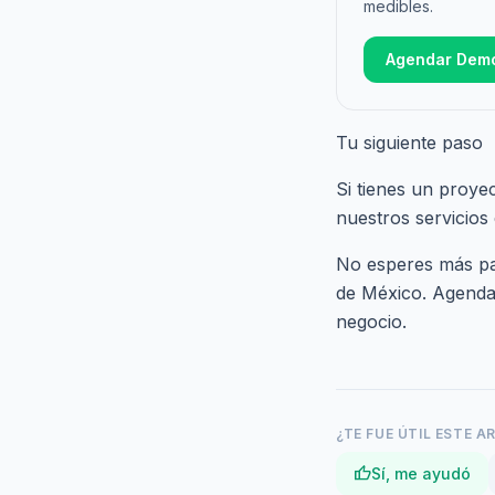
medibles.
Agendar Dem
Tu siguiente paso
Si tienes un proye
nuestros
servicios
No esperes más par
de México.
Agenda 
negocio.
¿TE FUE ÚTIL ESTE A
thumb_up
Sí, me ayudó