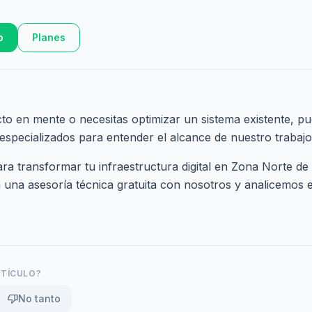
o
Planes
cto en mente o necesitas optimizar un sistema existente, pu
 especializados
para entender el alcance de nuestro trabajo
a transformar tu infraestructura digital en Zona Norte de
una asesoría técnica gratuita
con nosotros y analicemos el
RTÍCULO?
thumb_down
No tanto