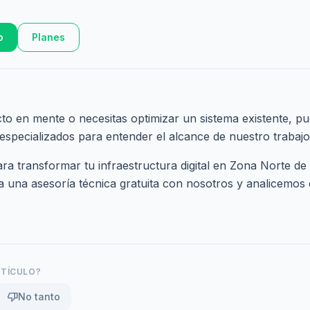
o
Planes
cto en mente o necesitas optimizar un sistema existente, pu
 especializados
para entender el alcance de nuestro trabajo
a transformar tu infraestructura digital en Zona Norte de
 una asesoría técnica gratuita
con nosotros y analicemos e
RTÍCULO?
thumb_down
No tanto