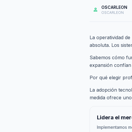
OSCARLEON
person
OSCARLEON
La operatividad de
absoluta. Los sist
Sabemos cómo funci
expansión confían
Por qué elegir pro
La adopción tecnoló
medida ofrece uno 
Lidera el me
Implementamos met