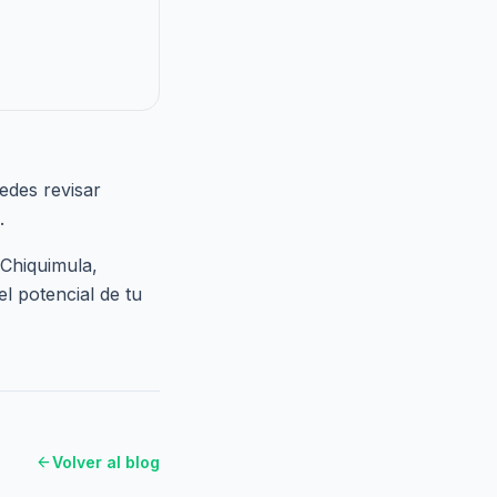
edes revisar
.
 Chiquimula,
l potencial de tu
arrow_back
Volver al blog