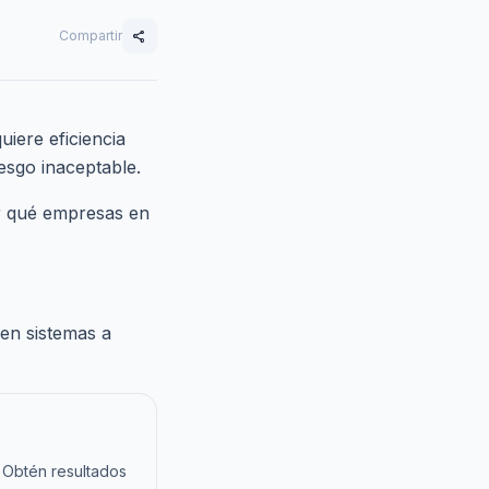
Compartir
share
iere eficiencia
esgo inaceptable.
 qué empresas en
 en sistemas a
 Obtén resultados