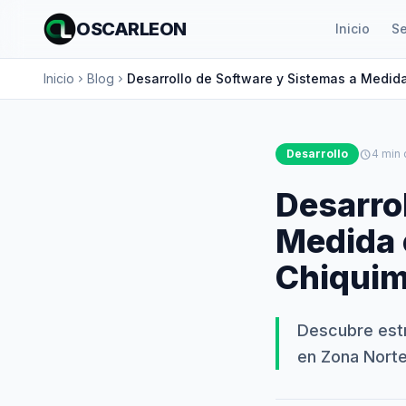
OSCARLEON
Inicio
Se
Inicio
Blog
Desarrollo de Software y Sistemas a Medid
chevron_right
chevron_right
Desarrollo
schedule
4 min 
Desarro
Medida 
Chiquim
Descubre est
en Zona Norte