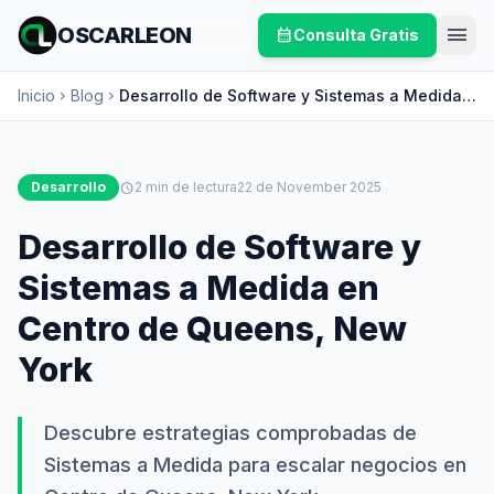
menu
OSCARLEON
calendar_month
Consulta Gratis
Inicio
Blog
Desarrollo de Software y Sistemas a Medida
chevron_right
chevron_right
en Centro de Queens, New York
Desarrollo
schedule
2 min de lectura
22 de November 2025
Desarrollo de Software y
Sistemas a Medida en
Centro de Queens, New
York
Descubre estrategias comprobadas de
Sistemas a Medida para escalar negocios en