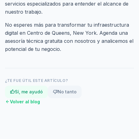
servicios especializados
para entender el alcance de
nuestro trabajo.
No esperes más para transformar tu infraestructura
digital en Centro de Queens, New York.
Agenda una
asesoría técnica gratuita
con nosotros y analicemos el
potencial de tu negocio.
¿TE FUE ÚTIL ESTE ARTÍCULO?
thumb_up
thumb_down
Sí, me ayudó
No tanto
arrow_back
Volver al blog