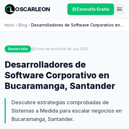
menu
OSCARLEON
calendar_month
Consulta Gratis
Inicio
Blog
Desarrolladores de Software Corporativo en
chevron_right
chevron_right
Bucaramanga, Santander
Desarrollo
schedule
3 min de lectura
16 de July 2025
Desarrolladores de
Software Corporativo en
Bucaramanga, Santander
Descubre estrategias comprobadas de
Sistemas a Medida para escalar negocios en
Bucaramanga, Santander.