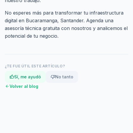
nuestro trabajo.
No esperes más para transformar tu infraestructura
digital en Bucaramanga, Santander.
Agenda una
asesoría técnica gratuita
con nosotros y analicemos el
potencial de tu negocio.
¿TE FUE ÚTIL ESTE ARTÍCULO?
thumb_up
thumb_down
Sí, me ayudó
No tanto
arrow_back
Volver al blog