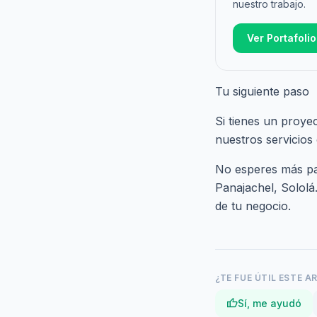
nuestro trabajo.
Ver Portafolio
Tu siguiente paso
Si tienes un proye
nuestros
servicios
No esperes más par
Panajachel, Sololá
de tu negocio.
¿TE FUE ÚTIL ESTE A
thumb_up
Sí, me ayudó