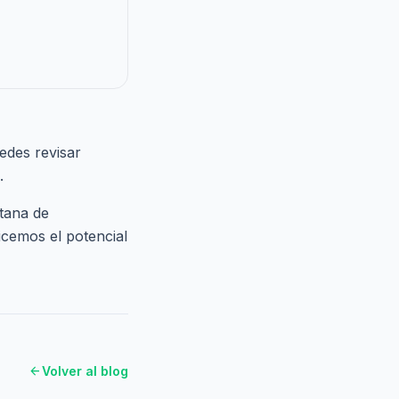
edes revisar
.
itana de
cemos el potencial
arrow_back
Volver al blog