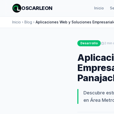
OSCARLEON
Inicio
Se
Inicio
Blog
Aplicaciones Web y Soluciones Empresarial
chevron_right
chevron_right
Desarrollo
schedule
2 min 
Aplicac
Empresa
Panajach
Descubre est
en Área Metro