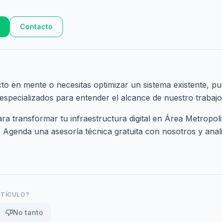
Contacto
cto en mente o necesitas optimizar un sistema existente, pu
 especializados
para entender el alcance de nuestro trabajo
a transformar tu infraestructura digital en Área Metropol
.
Agenda una asesoría técnica gratuita
con nosotros y anali
RTÍCULO?
thumb_down
No tanto