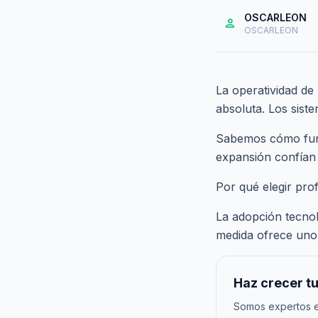
OSCARLEON
person
OSCARLEON
La operatividad de
absoluta. Los sist
Sabemos cómo funci
expansión confían
Por qué elegir pro
La adopción tecnoló
medida ofrece uno 
Haz crecer tu
Somos expertos en