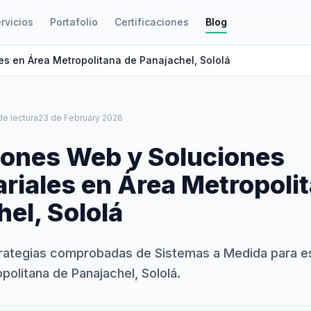
rvicios
Portafolio
Certificaciones
Blog
es en Área Metropolitana de Panajachel, Sololá
de lectura
23 de February 2026
iones Web y Soluciones
riales en Área Metropoli
el, Sololá
rategias comprobadas de Sistemas a Medida para e
politana de Panajachel, Sololá.