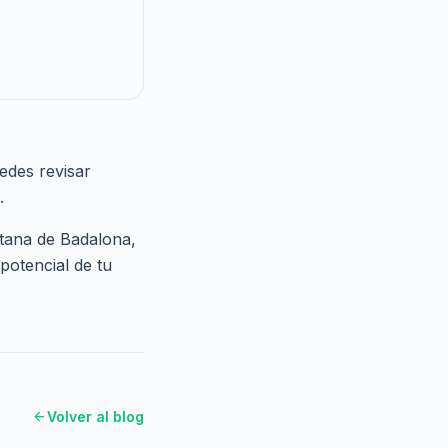
edes revisar
.
itana de Badalona,
potencial de tu
arrow_back
Volver al blog