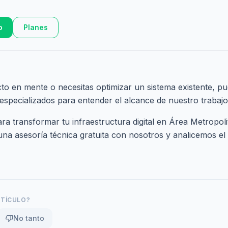
o
Planes
cto en mente o necesitas optimizar un sistema existente, pu
 especializados
para entender el alcance de nuestro trabajo
a transformar tu infraestructura digital en Área Metropol
na asesoría técnica gratuita
con nosotros y analicemos el 
RTÍCULO?
thumb_down
No tanto