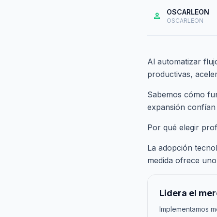
OSCARLEON
person
OSCARLEON
Al automatizar fluj
productivas, acele
Sabemos cómo funci
expansión confían
Por qué elegir pro
La adopción tecnoló
medida ofrece uno 
Lidera el me
Implementamos met