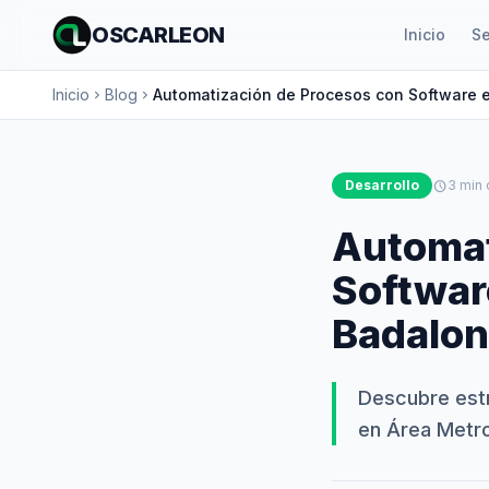
OSCARLEON
Inicio
Se
Inicio
Blog
Automatización de Procesos con Software e
chevron_right
chevron_right
Desarrollo
schedule
3 min 
Automat
Softwar
Badalon
Descubre est
en Área Metro