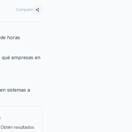
Compartir
share
s de horas
 qué empresas en
 en sistemas a
a
 Obtén resultados