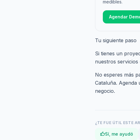
medibles.
Agendar Dem
Tu siguiente paso
Si tienes un proye
nuestros
servicios
No esperes más par
Cataluña.
Agenda u
negocio.
¿TE FUE ÚTIL ESTE A
thumb_up
Sí, me ayudó