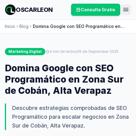
menu
OSCARLEON
calendar_month
Consulta Gratis
Inicio
Blog
Domina Google con SEO Programático en
chevron_right
chevron_right
Zona Sur de Cobán, Alta Verapaz
Marketing Digital
schedule
4 min de lectura
15 de September 2025
Domina Google con SEO
Programático en Zona Sur
de Cobán, Alta Verapaz
Descubre estrategias comprobadas de SEO
Programático para escalar negocios en Zona
Sur de Cobán, Alta Verapaz.