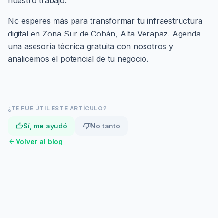
nuestro trabajo.
No esperes más para transformar tu infraestructura
digital en Zona Sur de Cobán, Alta Verapaz.
Agenda
una asesoría técnica gratuita
con nosotros y
analicemos el potencial de tu negocio.
¿TE FUE ÚTIL ESTE ARTÍCULO?
thumb_up
thumb_down
Sí, me ayudó
No tanto
arrow_back
Volver al blog