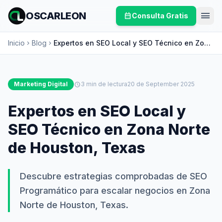
menu
OSCARLEON
calendar_month
Consulta Gratis
Inicio
Blog
Expertos en SEO Local y SEO Técnico en Zona
chevron_right
chevron_right
Norte de Houston, Texas
Marketing Digital
schedule
3 min de lectura
20 de September 2025
Expertos en SEO Local y
SEO Técnico en Zona Norte
de Houston, Texas
Descubre estrategias comprobadas de SEO
Programático para escalar negocios en Zona
Norte de Houston, Texas.