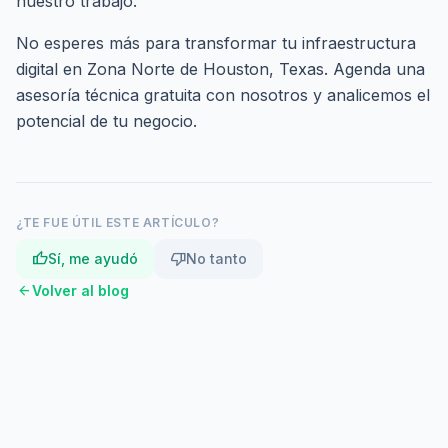
nuestro trabajo.
No esperes más para transformar tu infraestructura
digital en Zona Norte de Houston, Texas.
Agenda una
asesoría técnica gratuita
con nosotros y analicemos el
potencial de tu negocio.
¿TE FUE ÚTIL ESTE ARTÍCULO?
thumb_up
thumb_down
Sí, me ayudó
No tanto
arrow_back
Volver al blog