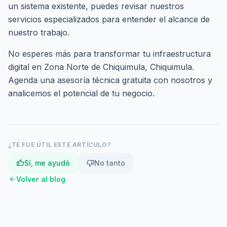
un sistema existente, puedes revisar nuestros
servicios especializados
para entender el alcance de
nuestro trabajo.
No esperes más para transformar tu infraestructura
digital en Zona Norte de Chiquimula, Chiquimula.
Agenda una asesoría técnica gratuita
con nosotros y
analicemos el potencial de tu negocio.
¿TE FUE ÚTIL ESTE ARTÍCULO?
thumb_up
thumb_down
Sí, me ayudó
No tanto
arrow_back
Volver al blog