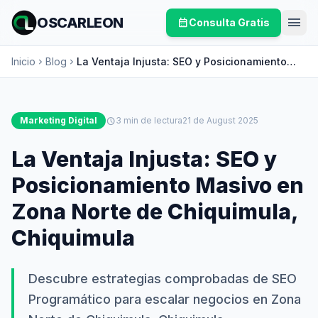
menu
OSCARLEON
calendar_month
Consulta Gratis
Inicio
Blog
La Ventaja Injusta: SEO y Posicionamiento
chevron_right
chevron_right
Masivo en Zona Norte de Chiquimula,
Chiquimula
Marketing Digital
schedule
3 min de lectura
21 de August 2025
La Ventaja Injusta: SEO y
Posicionamiento Masivo en
Zona Norte de Chiquimula,
Chiquimula
Descubre estrategias comprobadas de SEO
Programático para escalar negocios en Zona