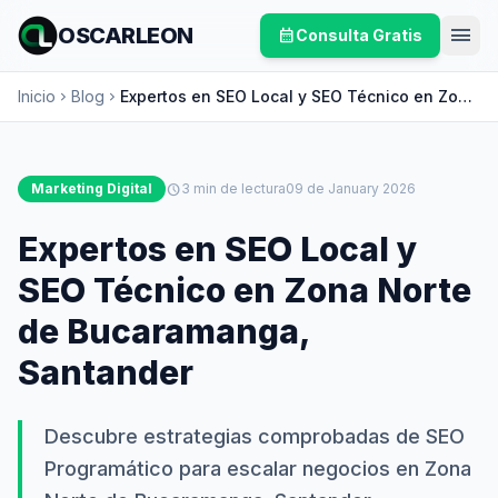
menu
OSCARLEON
calendar_month
Consulta Gratis
Inicio
Blog
Expertos en SEO Local y SEO Técnico en Zona
chevron_right
chevron_right
Norte de Bucaramanga, Santander
Marketing Digital
schedule
3 min de lectura
09 de January 2026
Expertos en SEO Local y
SEO Técnico en Zona Norte
de Bucaramanga,
Santander
Descubre estrategias comprobadas de SEO
Programático para escalar negocios en Zona