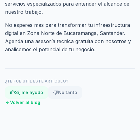
servicios especializados
para entender el alcance de
nuestro trabajo.
No esperes más para transformar tu infraestructura
digital en Zona Norte de Bucaramanga, Santander.
Agenda una asesoría técnica gratuita
con nosotros y
analicemos el potencial de tu negocio.
¿TE FUE ÚTIL ESTE ARTÍCULO?
thumb_up
thumb_down
Sí, me ayudó
No tanto
arrow_back
Volver al blog