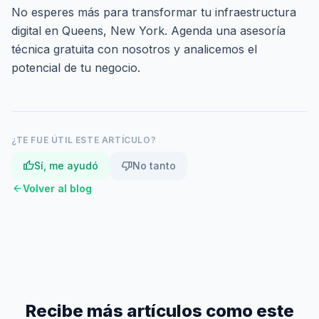
No esperes más para transformar tu infraestructura
digital en Queens, New York.
Agenda una asesoría
técnica gratuita
con nosotros y analicemos el
potencial de tu negocio.
¿TE FUE ÚTIL ESTE ARTÍCULO?
thumb_up
thumb_down
Sí, me ayudó
No tanto
arrow_back
Volver al blog
Recibe más artículos como este