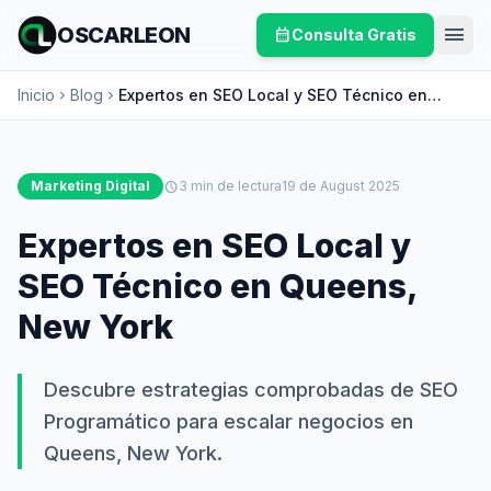
menu
OSCARLEON
calendar_month
Consulta Gratis
Inicio
Blog
Expertos en SEO Local y SEO Técnico en
chevron_right
chevron_right
Queens, New York
Marketing Digital
schedule
3 min de lectura
19 de August 2025
Expertos en SEO Local y
SEO Técnico en Queens,
New York
Descubre estrategias comprobadas de SEO
Programático para escalar negocios en
Queens, New York.