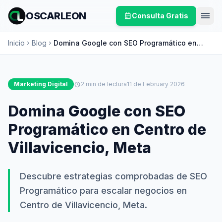
menu
OSCARLEON
calendar_month
Consulta Gratis
Inicio
Blog
Domina Google con SEO Programático en
chevron_right
chevron_right
Centro de Villavicencio, Meta
Marketing Digital
schedule
2 min de lectura
11 de February 2026
Domina Google con SEO
Programático en Centro de
Villavicencio, Meta
Descubre estrategias comprobadas de SEO
Programático para escalar negocios en
Centro de Villavicencio, Meta.