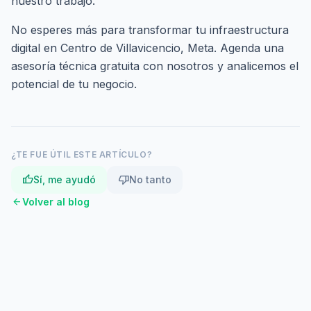
nuestro trabajo.
No esperes más para transformar tu infraestructura
digital en Centro de Villavicencio, Meta.
Agenda una
asesoría técnica gratuita
con nosotros y analicemos el
potencial de tu negocio.
¿TE FUE ÚTIL ESTE ARTÍCULO?
thumb_up
thumb_down
Sí, me ayudó
No tanto
arrow_back
Volver al blog