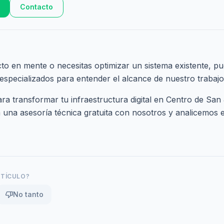
Contacto
cto en mente o necesitas optimizar un sistema existente, pu
 especializados
para entender el alcance de nuestro trabajo
a transformar tu infraestructura digital en Centro de San 
una asesoría técnica gratuita
con nosotros y analicemos el
RTÍCULO?
thumb_down
No tanto