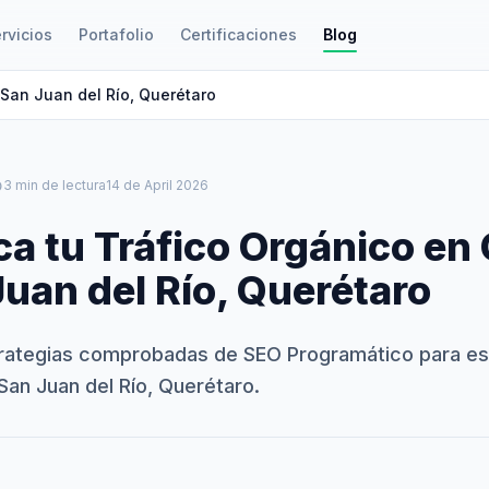
rvicios
Portafolio
Certificaciones
Blog
 San Juan del Río, Querétaro
le
3 min de lectura
14 de April 2026
ca tu Tráfico Orgánico en
uan del Río, Querétaro
rategias comprobadas de SEO Programático para es
San Juan del Río, Querétaro.