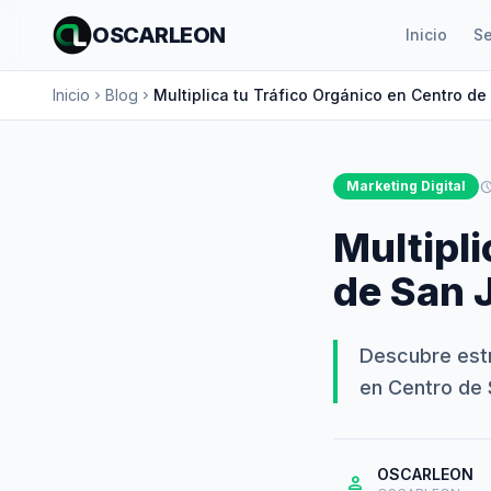
OSCARLEON
Inicio
Se
Inicio
Blog
Multiplica tu Tráfico Orgánico en Centro de
chevron_right
chevron_right
Marketing Digital
schedu
Multipli
de San J
Descubre est
en Centro de 
OSCARLEON
person