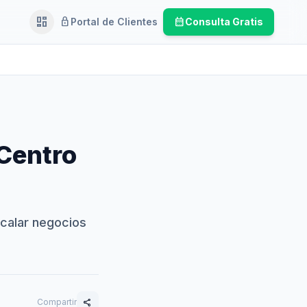
dashboard
lock
calendar_month
Portal de Clientes
Consulta Gratis
Ejecutivo
 Centro
calar negocios
Compartir
share