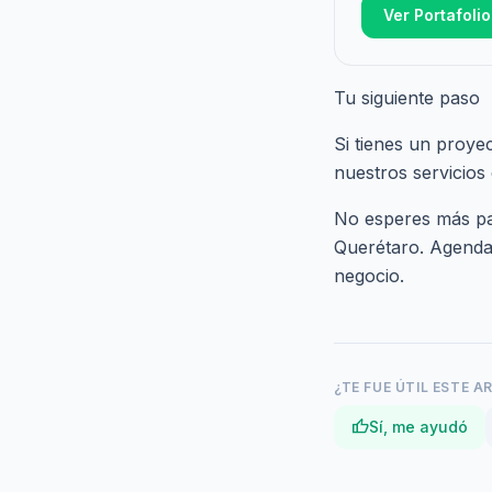
Ver Portafolio
Tu siguiente paso
Si tienes un proye
nuestros
servicios
No esperes más par
Querétaro.
Agenda 
negocio.
¿TE FUE ÚTIL ESTE A
thumb_up
Sí, me ayudó