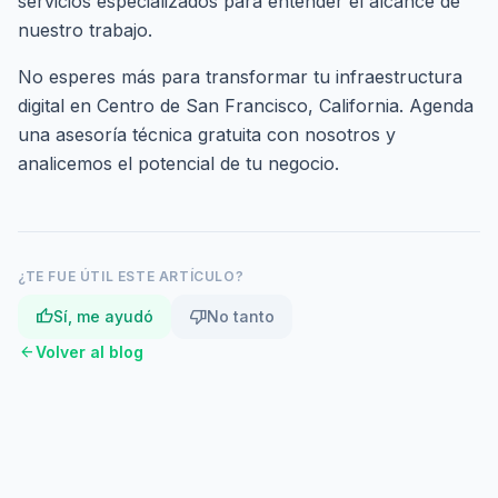
servicios especializados
para entender el alcance de
nuestro trabajo.
No esperes más para transformar tu infraestructura
digital en Centro de San Francisco, California.
Agenda
una asesoría técnica gratuita
con nosotros y
analicemos el potencial de tu negocio.
¿TE FUE ÚTIL ESTE ARTÍCULO?
thumb_up
thumb_down
Sí, me ayudó
No tanto
arrow_back
Volver al blog