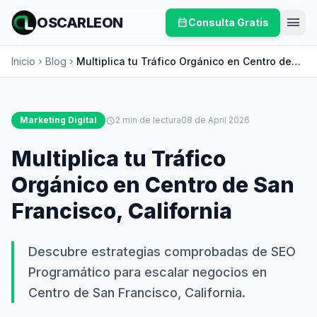
menu
OSCARLEON
calendar_month
Consulta Gratis
Inicio
Blog
Multiplica tu Tráfico Orgánico en Centro de
chevron_right
chevron_right
San Francisco, California
Marketing Digital
schedule
2 min de lectura
08 de April 2026
Multiplica tu Tráfico
Orgánico en Centro de San
Francisco, California
Descubre estrategias comprobadas de SEO
Programático para escalar negocios en
Centro de San Francisco, California.