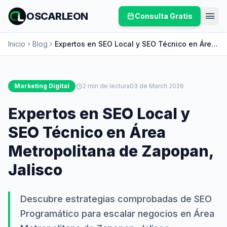
menu
OSCARLEON
calendar_month
Consulta Gratis
Inicio
Blog
Expertos en SEO Local y SEO Técnico en Área
chevron_right
chevron_right
Metropolitana de Zapopan, Jalisco
Marketing Digital
schedule
2 min de lectura
03 de March 2026
Expertos en SEO Local y
SEO Técnico en Área
Metropolitana de Zapopan,
Jalisco
Descubre estrategias comprobadas de SEO
Programático para escalar negocios en Área