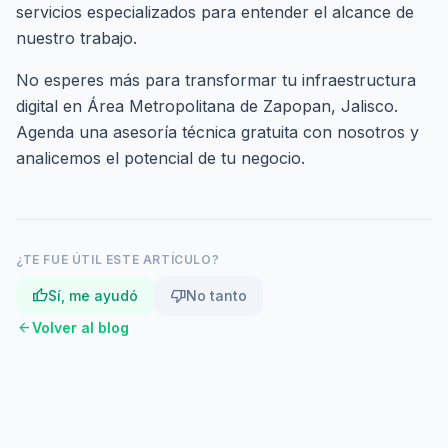
servicios especializados
para entender el alcance de
nuestro trabajo.
No esperes más para transformar tu infraestructura
digital en Área Metropolitana de Zapopan, Jalisco.
Agenda una asesoría técnica gratuita
con nosotros y
analicemos el potencial de tu negocio.
¿TE FUE ÚTIL ESTE ARTÍCULO?
thumb_up
thumb_down
Sí, me ayudó
No tanto
arrow_back
Volver al blog