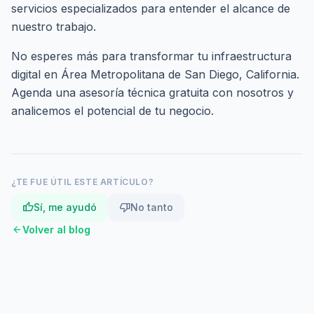
servicios especializados
para entender el alcance de
nuestro trabajo.
No esperes más para transformar tu infraestructura
digital en Área Metropolitana de San Diego, California.
Agenda una asesoría técnica gratuita
con nosotros y
analicemos el potencial de tu negocio.
¿TE FUE ÚTIL ESTE ARTÍCULO?
thumb_up
thumb_down
Sí, me ayudó
No tanto
arrow_back
Volver al blog