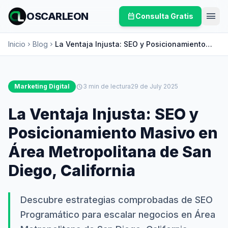
menu
OSCARLEON
calendar_month
Consulta Gratis
Inicio
Blog
La Ventaja Injusta: SEO y Posicionamiento
chevron_right
chevron_right
Masivo en Área Metropolitana de San Diego,
California
Marketing Digital
schedule
3 min de lectura
29 de July 2025
La Ventaja Injusta: SEO y
Posicionamiento Masivo en
Área Metropolitana de San
Diego, California
Descubre estrategias comprobadas de SEO
Programático para escalar negocios en Área