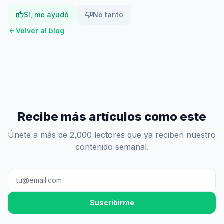
thumb_up
thumb_down
Sí, me ayudó
No tanto
arrow_back
Volver al blog
Recibe más artículos como este
Únete a más de 2,000 lectores que ya reciben nuestro
contenido semanal.
Suscribirme