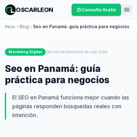
menu
OSCARLEON
calendar_month
Consulta Gratis
Inicio
Blog
Seo en Panamá: guía práctica para negocios
chevron_right
chevron_right
Marketing Digital
schedule
5 min de lectura
09 de July 2026
Seo en Panamá: guía
práctica para negocios
El SEO en Panamá funciona mejor cuando las
páginas responden búsquedas reales con
intención.