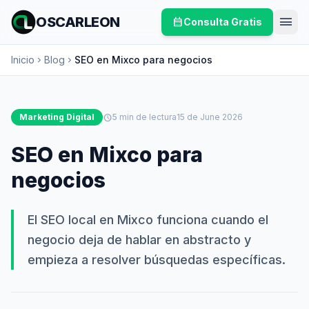
menu
OSCARLEON
calendar_month
Consulta Gratis
Inicio
Blog
SEO en Mixco para negocios
chevron_right
chevron_right
Marketing Digital
schedule
5 min de lectura
15 de June 2026
SEO en Mixco para
negocios
El SEO local en Mixco funciona cuando el
negocio deja de hablar en abstracto y
empieza a resolver búsquedas específicas.