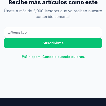
Recibe más artículos como este
Únete a más de 2,000 lectores que ya reciben nuestro
contenido semanal.
Suscribirme
calendar_month
Sin spam. Cancela cuando quieras.