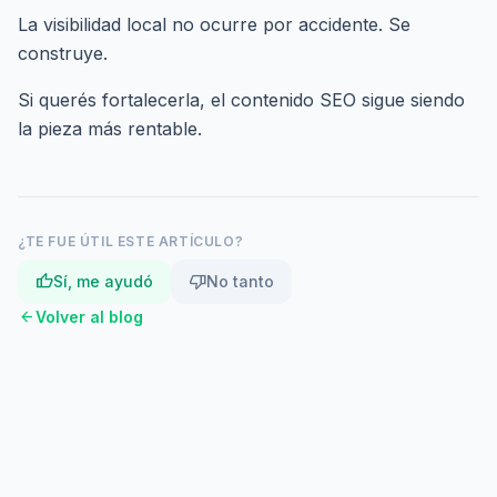
La visibilidad local no ocurre por accidente. Se
construye.
Si querés fortalecerla,
el contenido SEO sigue siendo
la pieza más rentable
.
¿TE FUE ÚTIL ESTE ARTÍCULO?
thumb_up
thumb_down
Sí, me ayudó
No tanto
arrow_back
Volver al blog