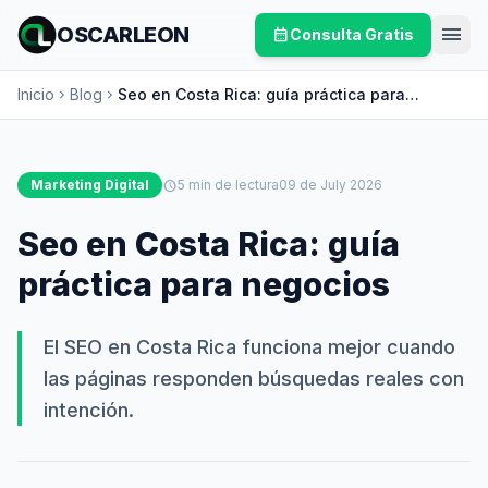
menu
OSCARLEON
calendar_month
Consulta Gratis
Inicio
Blog
Seo en Costa Rica: guía práctica para
chevron_right
chevron_right
negocios
Marketing Digital
schedule
5 min de lectura
09 de July 2026
Seo en Costa Rica: guía
práctica para negocios
El SEO en Costa Rica funciona mejor cuando
las páginas responden búsquedas reales con
intención.