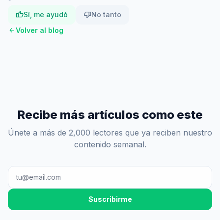
thumb_up
thumb_down
Sí, me ayudó
No tanto
arrow_back
Volver al blog
Recibe más artículos como este
Únete a más de 2,000 lectores que ya reciben nuestro
contenido semanal.
Suscribirme