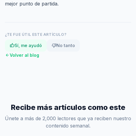
mejor punto de partida
.
¿TE FUE ÚTIL ESTE ARTÍCULO?
thumb_up
thumb_down
Sí, me ayudó
No tanto
arrow_back
Volver al blog
Recibe más artículos como este
Únete a más de 2,000 lectores que ya reciben nuestro
contenido semanal.