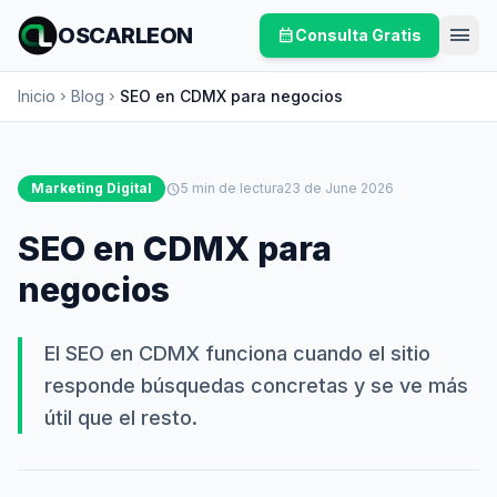
menu
OSCARLEON
calendar_month
Consulta Gratis
Inicio
Blog
SEO en CDMX para negocios
chevron_right
chevron_right
Marketing Digital
schedule
5 min de lectura
23 de June 2026
SEO en CDMX para
negocios
El SEO en CDMX funciona cuando el sitio
responde búsquedas concretas y se ve más
útil que el resto.