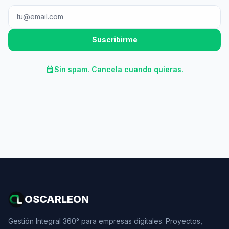
Suscribirme
calendar_month
Sin spam. Cancela cuando quieras.
OSCARLEON
Gestión Integral 360° para empresas digitales. Proyectos,