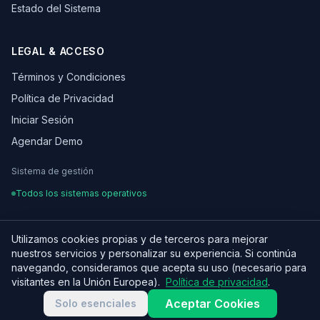
Estado del Sistema
LEGAL & ACCESO
Términos y Condiciones
Política de Privacidad
Iniciar Sesión
Agendar Demo
Sistema de gestión
Todos los sistemas operativos
Utilizamos cookies propias y de terceros para mejorar
nuestros servicios y personalizar su experiencia. Si continúa
¿Hablamos de tu proyecto?
© 2026 OSCARLEON. Todos los derechos reservados.
navegando, consideramos que acepta su uso (necesario para
Hecho con ♥ para equipos digitales en LATAM
visitantes en la Unión Europea).
Política de privacidad
.
Aceptar Cookies
Solo esenciales