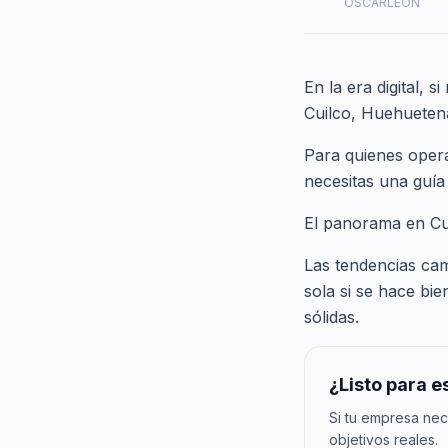
OSCARLEON
En la era digital, 
Cuilco, Huehuetena
Para quienes opera
necesitas una guía
El panorama en C
Las tendencias cam
sola si se hace b
sólidas.
¿Listo para 
Si tu empresa nec
objetivos reales.