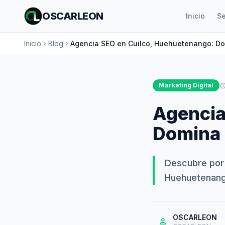
OSCARLEON
Inicio
Se
Inicio
Blog
Agencia SEO en Cuilco, Huehuetenango: Do
chevron_right
chevron_right
Marketing Digital
schedu
Agencia
Domina 
Descubre por q
Huehuetenang
OSCARLEON
person