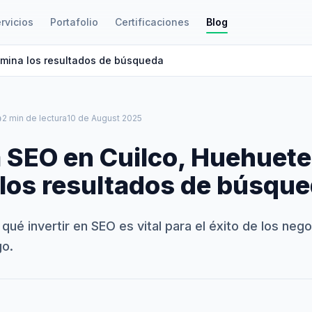
rvicios
Portafolio
Certificaciones
Blog
mina los resultados de búsqueda
le
2 min de lectura
10 de August 2025
 SEO en Cuilco, Huehuet
los resultados de búsqu
ué invertir en SEO es vital para el éxito de los nego
o.