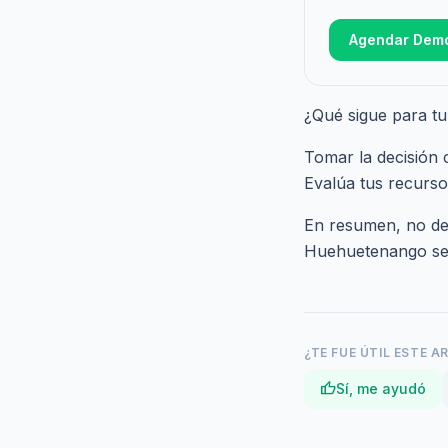
Agendar Dem
¿Qué sigue para t
Tomar la decisión 
Evalúa tus recurso
En resumen, no dej
Huehuetenango sea 
¿TE FUE ÚTIL ESTE A
thumb_up
Sí, me ayudó