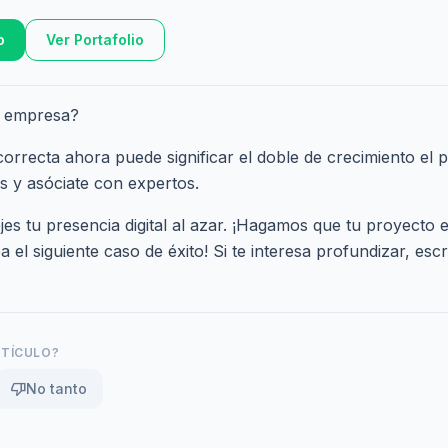
o
Ver Portafolio
u empresa?
correcta ahora puede significar el doble de crecimiento el 
s y asóciate con expertos.
es tu presencia digital al azar. ¡Hagamos que tu proyecto e
el siguiente caso de éxito! Si te interesa profundizar,
esc
RTÍCULO?
thumb_down
No tanto