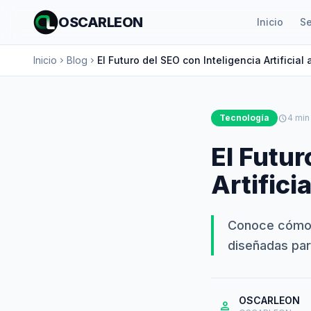
OSCARLEON
Inicio
Se
Inicio
Blog
El Futuro del SEO con Inteligencia Artificial 
chevron_right
chevron_right
Tecnología
schedule
4 min
El Futur
Artifici
Conoce cómo 
diseñadas para
OSCARLEON
person