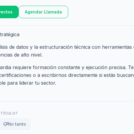
yectos
Agendar Llamada
tratégica
isis de datos y la estructuración técnica con herramientas 
ncias de alto nivel.
rdia requiere formación constante y ejecución precisa. Te
certificaciones
o a
escribirnos directamente
si estás buscan
le para liderar tu sector.
RTÍCULO?
thumb_down
No tanto