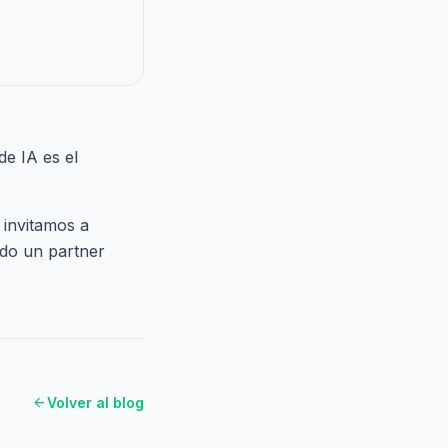
de IA es el
 invitamos a
do un partner
arrow_back
Volver al blog