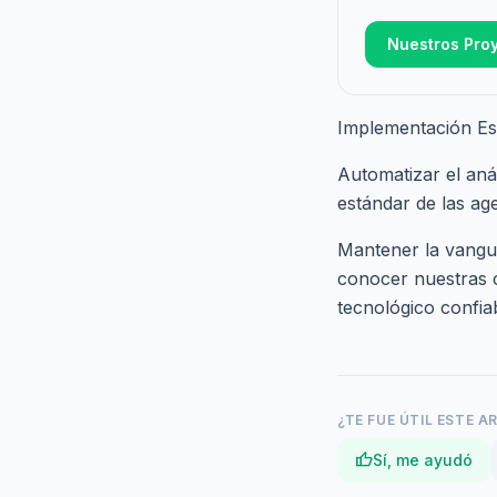
Nuestros Pro
Implementación Es
Automatizar el anál
estándar de las age
Mantener la vangua
conocer nuestras
tecnológico confiab
¿TE FUE ÚTIL ESTE A
thumb_up
Sí, me ayudó