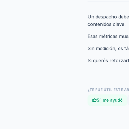
Un despacho debería
contenidos clave.
Esas métricas mues
Sin medición, es f
Si querés reforzar
¿TE FUE ÚTIL ESTE A
thumb_up
Sí, me ayudó