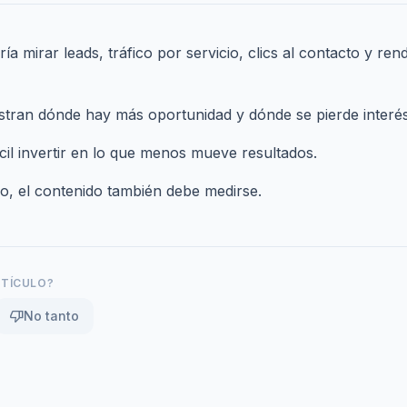
 mirar leads, tráfico por servicio, clics al contacto y ren
tran dónde hay más oportunidad y dónde se pierde interés
ácil invertir en lo que menos mueve resultados.
lo,
el contenido también debe medirse
.
RTÍCULO?
thumb_down
No tanto