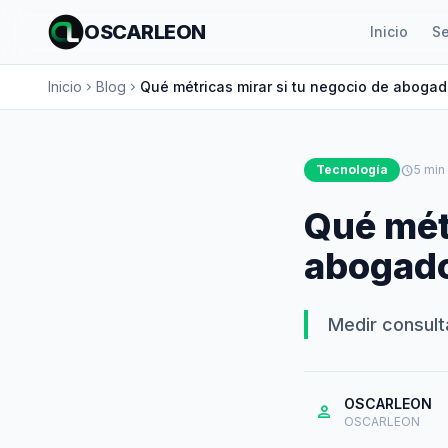
OSCARLEON
Inicio
Se
Inicio
Blog
Qué métricas mirar si tu negocio de abogad
chevron_right
chevron_right
Tecnología
schedule
5 min
Qué métr
abogado
Medir consult
OSCARLEON
person
OSCARLEON