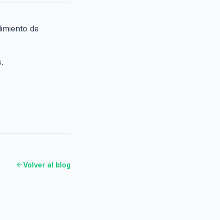
dimiento de
.
arrow_back
Volver al blog