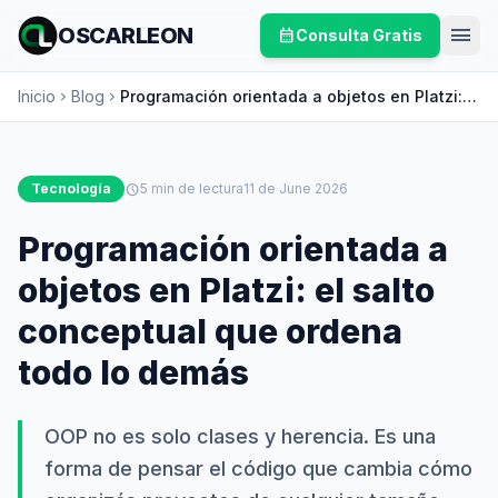
menu
OSCARLEON
calendar_month
Consulta Gratis
Inicio
Blog
Programación orientada a objetos en Platzi:
chevron_right
chevron_right
el salto conceptual que ordena todo lo demás
Tecnología
schedule
5 min de lectura
11 de June 2026
Programación orientada a
objetos en Platzi: el salto
conceptual que ordena
todo lo demás
OOP no es solo clases y herencia. Es una
forma de pensar el código que cambia cómo