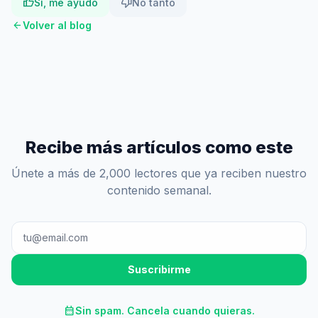
thumb_up
thumb_down
Sí, me ayudó
No tanto
arrow_back
Volver al blog
Recibe más artículos como este
Únete a más de 2,000 lectores que ya reciben nuestro
contenido semanal.
Suscribirme
calendar_month
Sin spam. Cancela cuando quieras.