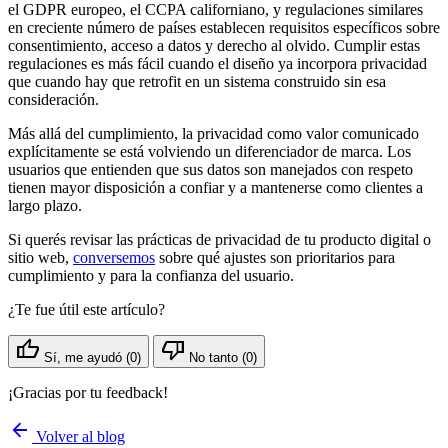
el GDPR europeo, el CCPA californiano, y regulaciones similares
en creciente número de países establecen requisitos específicos sobre
consentimiento, acceso a datos y derecho al olvido. Cumplir estas
regulaciones es más fácil cuando el diseño ya incorpora privacidad
que cuando hay que retrofit en un sistema construido sin esa
consideración.
Más allá del cumplimiento, la privacidad como valor comunicado
explícitamente se está volviendo un diferenciador de marca. Los
usuarios que entienden que sus datos son manejados con respeto
tienen mayor disposición a confiar y a mantenerse como clientes a
largo plazo.
Si querés revisar las prácticas de privacidad de tu producto digital o
sitio web,
conversemos
sobre qué ajustes son prioritarios para
cumplimiento y para la confianza del usuario.
¿Te fue útil este artículo?
thumb_up
thumb_down
Sí, me ayudó
(0)
No tanto
(0)
¡Gracias por tu feedback!
arrow_back
Volver al blog