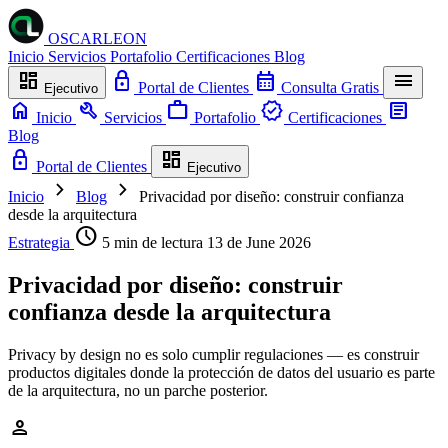
OSCARLEON
Inicio
Servicios
Portafolio
Certificaciones
Blog
dashboard
lock
calendar_month
menu
Portal de Clientes
Consulta Gratis
Ejecutivo
home
build
work
verified
article
Inicio
Servicios
Portafolio
Certificaciones
Blog
lock
dashboard
Portal de Clientes
Ejecutivo
chevron_right
chevron_right
Inicio
Blog
Privacidad por diseño: construir confianza
desde la arquitectura
schedule
Estrategia
5 min de lectura
13 de June 2026
Privacidad por diseño: construir
confianza desde la arquitectura
Privacy by design no es solo cumplir regulaciones — es construir
productos digitales donde la protección de datos del usuario es parte
de la arquitectura, no un parche posterior.
person