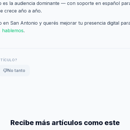
o es la audiencia dominante — con soporte en español par
e crece año a año.
o en San Antonio y querés mejorar tu presencia digital par
,
hablemos
.
RTÍCULO?
thumb_down
No tanto
Recibe más artículos como este