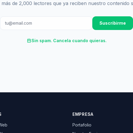
 más de 2,000 lectores que ya reciben nuestro contenido 
Suscribirme
calendar_month
Sin spam. Cancela cuando quieras.
S
EMPRESA
 Web
Portafolio