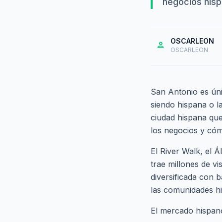
negocios hisp
OSCARLEON
person
OSCARLEON
San Antonio es ún
siendo hispana o 
ciudad hispana que
los negocios y cóm
El River Walk, el Á
trae millones de vi
diversificada con b
las comunidades hi
El mercado hispano