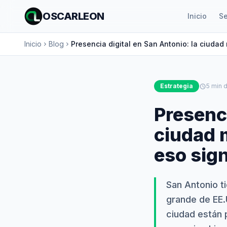
OSCARLEON
Inicio
Se
Inicio
Blog
Presencia digital en San Antonio: la ciudad
chevron_right
chevron_right
Estrategia
schedule
5 min d
Presenci
ciudad 
eso sign
San Antonio t
grande de EE.
ciudad están 