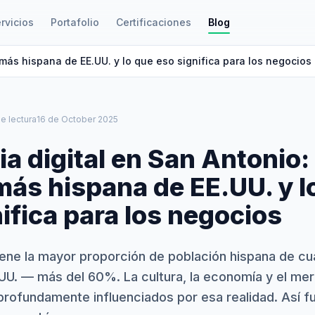
rvicios
Portafolio
Certificaciones
Blog
 más hispana de EE.UU. y lo que eso significa para los negocios
e lectura
16 de October 2025
a digital en San Antonio: 
más hispana de EE.UU. y l
ifica para los negocios
iene la mayor proporción de población hispana de cu
UU. — más del 60%. La cultura, la economía y el merc
profundamente influenciados por esa realidad. Así f