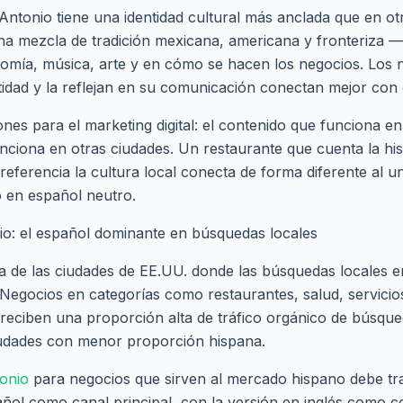
Antonio tiene una identidad cultural más anclada que en ot
na mezcla de tradición mexicana, americana y fronteriza —
omía, música, arte y en cómo se hacen los negocios. Los 
idad y la reflejan en su comunicación conectan mejor con el
iones para el marketing digital: el contenido que funciona 
nciona en otras ciudades. Un restaurante que cuenta la hist
 referencia la cultura local conecta de forma diferente al 
 en español neutro.
o: el español dominante en búsquedas locales
 de las ciudades de EE.UU. donde las búsquedas locales e
 Negocios en categorías como restaurantes, salud, servicios
 reciben una proporción alta de tráfico orgánico de búsq
iudades con menor proporción hispana.
onio
para negocios que sirven al mercado hispano debe tra
ñol como canal principal, con la versión en inglés como 