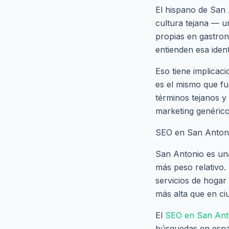
El hispano de San 
cultura tejana — u
propias en gastron
entienden esa ident
Eso tiene implicac
es el mismo que fu
términos tejanos y
marketing genérico
SEO en San Antoni
San Antonio es una
más peso relativo.
servicios de hogar
más alta que en c
El
SEO en San Ant
búsquedas en espa