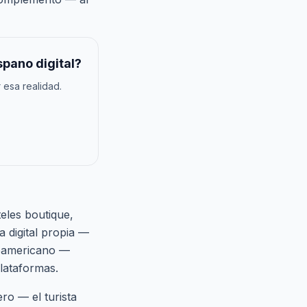
pano digital?
 esa realidad.
eles boutique,
 digital propia —
inoamericano —
plataformas.
ro — el turista