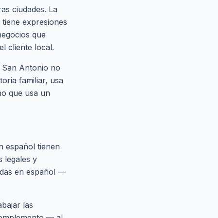
ras ciudades. La
 tiene expresiones
negocios que
 cliente local.
en San Antonio no
oria familiar, usa
uno que usa un
n español tienen
 legales y
uedas en español —
bajar las
complemento — al