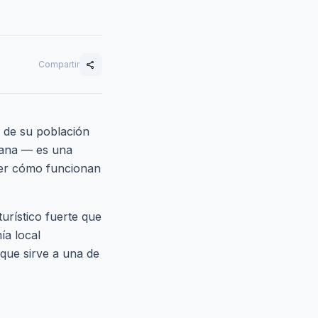
Compartir
share
 de su población
pana — es una
der cómo funcionan
turístico fuerte que
ía local
 que sirve a una de