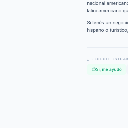
nacional american
latinoamericano qu
Si tenés un negoci
hispano o turístico
¿TE FUE ÚTIL ESTE A
thumb_up
Sí, me ayudó