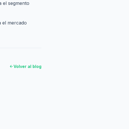
a el segmento
a el mercado
arrow_back
Volver al blog