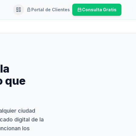
dashboard
lock
calendar_month
Portal de Clientes
Consulta Gratis
Ejecutivo
la
o que
alquier ciudad
ado digital de la
uncionan los