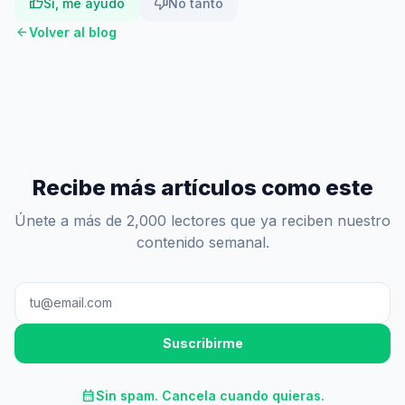
thumb_up
thumb_down
Sí, me ayudó
No tanto
arrow_back
Volver al blog
Recibe más artículos como este
Únete a más de 2,000 lectores que ya reciben nuestro
contenido semanal.
Suscribirme
calendar_month
Sin spam. Cancela cuando quieras.