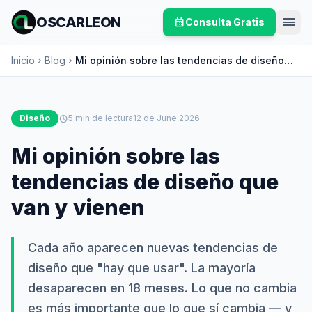
menu
OSCARLEON
calendar_month
Consulta Gratis
Inicio
Blog
Mi opinión sobre las tendencias de diseño
chevron_right
chevron_right
que van y vienen
Diseño
schedule
5 min de lectura
12 de June 2026
Mi opinión sobre las
tendencias de diseño que
van y vienen
Cada año aparecen nuevas tendencias de
diseño que "hay que usar". La mayoría
desaparecen en 18 meses. Lo que no cambia
es más importante que lo que sí cambia — y