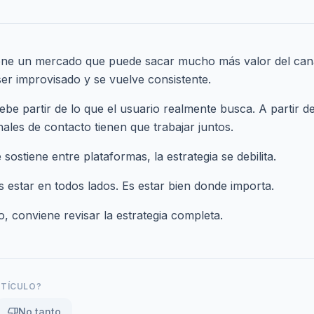
e un mercado que puede sacar mucho más valor del canal d
ser improvisado y se vuelve consistente.
e partir de lo que el usuario realmente busca. A partir de ah
ales de contacto tienen que trabajar juntos.
 sostiene entre plataformas, la estrategia se debilita.
 estar en todos lados. Es estar bien donde importa.
lo,
conviene revisar la estrategia completa
.
RTÍCULO?
thumb_down
No tanto