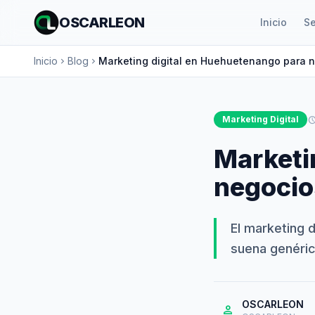
OSCARLEON
Inicio
Se
Inicio
Blog
Marketing digital en Huehuetenango para 
chevron_right
chevron_right
Marketing Digital
schedu
Marketi
negocio
El marketing d
suena genéric
OSCARLEON
person