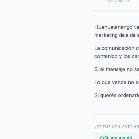
OSCARLEON
Huehuetenango tien
marketing deja de 
La comunicación deb
contenido y los can
Si el mensaje no se
Lo que vende no es
Si querés ordenar
¿TE FUE ÚTIL ESTE A
thumb_up
Sí, me ayudó