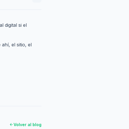
igital si el
í, el sitio, el
arrow_back
Volver al blog