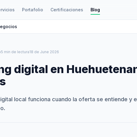
rvicios
Portafolio
Certificaciones
Blog
negocios
le
5 min de lectura
18 de June 2026
ng digital en Huehuetena
s
igital local funciona cuando la oferta se entiende y 
o.