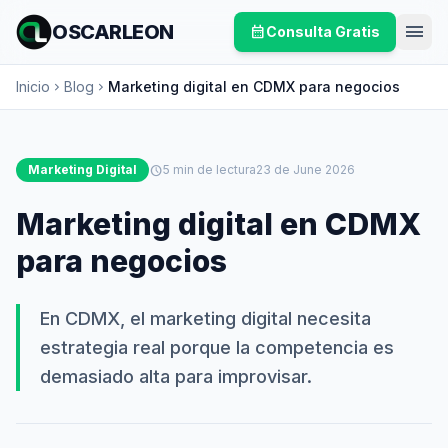
menu
OSCARLEON
calendar_month
Consulta Gratis
Inicio
Blog
Marketing digital en CDMX para negocios
chevron_right
chevron_right
Marketing Digital
schedule
5 min de lectura
23 de June 2026
Marketing digital en CDMX
para negocios
En CDMX, el marketing digital necesita
estrategia real porque la competencia es
demasiado alta para improvisar.