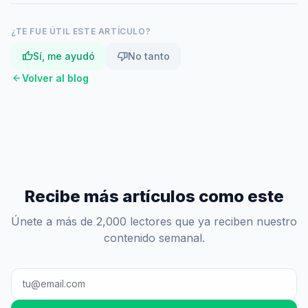
¿TE FUE ÚTIL ESTE ARTÍCULO?
thumb_up
thumb_down
Sí, me ayudó
No tanto
arrow_back
Volver al blog
Recibe más artículos como este
Únete a más de 2,000 lectores que ya reciben nuestro
contenido semanal.