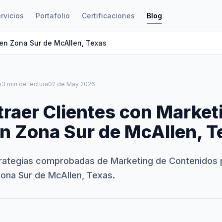
rvicios
Portafolio
Certificaciones
Blog
 en Zona Sur de McAllen, Texas
le
3 min de lectura
02 de May 2026
raer Clientes con Market
en Zona Sur de McAllen, 
rategias comprobadas de Marketing de Contenidos p
ona Sur de McAllen, Texas.