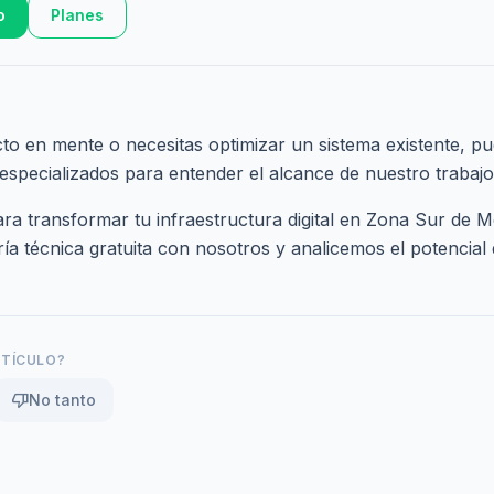
o
Planes
cto en mente o necesitas optimizar un sistema existente, pu
 especializados
para entender el alcance de nuestro trabajo
a transformar tu infraestructura digital en Zona Sur de M
a técnica gratuita
con nosotros y analicemos el potencial 
RTÍCULO?
thumb_down
No tanto