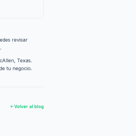
edes revisar
.
cAllen, Texas.
de tu negocio.
arrow_back
Volver al blog