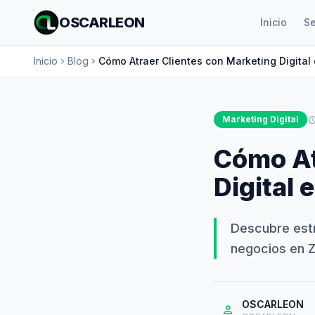
OSCARLEON
Inicio
Se
Inicio
Blog
Cómo Atraer Clientes con Marketing Digital
chevron_right
chevron_right
Marketing Digital
schedu
Cómo At
Digital 
Descubre est
negocios en Z
OSCARLEON
person