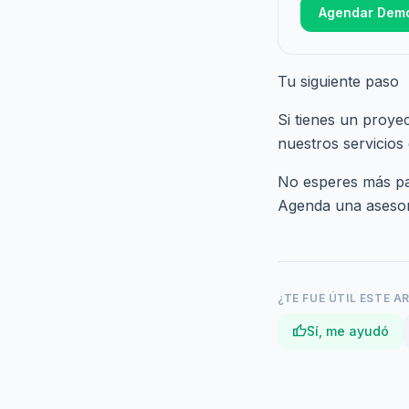
Agendar Dem
Tu siguiente paso
Si tienes un proye
nuestros
servicios
No esperes más par
Agenda una asesorí
¿TE FUE ÚTIL ESTE A
thumb_up
Sí, me ayudó