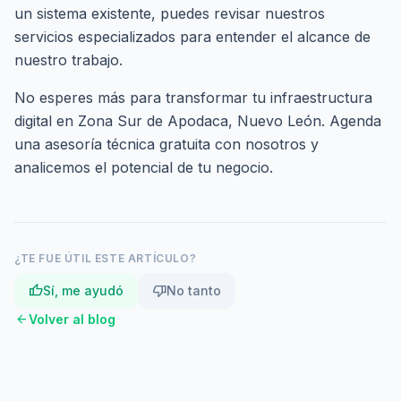
un sistema existente, puedes revisar nuestros
servicios especializados
para entender el alcance de
nuestro trabajo.
No esperes más para transformar tu infraestructura
digital en Zona Sur de Apodaca, Nuevo León.
Agenda
una asesoría técnica gratuita
con nosotros y
analicemos el potencial de tu negocio.
¿TE FUE ÚTIL ESTE ARTÍCULO?
thumb_up
thumb_down
Sí, me ayudó
No tanto
arrow_back
Volver al blog