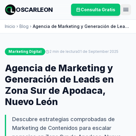
menu
OSCARLEON
calendar_month
Consulta Gratis
Inicio
Blog
Agencia de Marketing y Generación de Leads
chevron_right
chevron_right
en Zona Sur de Apodaca, Nuevo León
Marketing Digital
schedule
2 min de lectura
01 de September 2025
Agencia de Marketing y
Generación de Leads en
Zona Sur de Apodaca,
Nuevo León
Descubre estrategias comprobadas de
Marketing de Contenidos para escalar