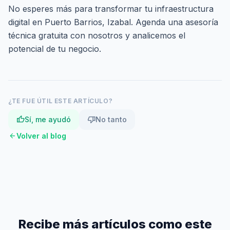
No esperes más para transformar tu infraestructura
digital en Puerto Barrios, Izabal.
Agenda una asesoría
técnica gratuita
con nosotros y analicemos el
potencial de tu negocio.
¿TE FUE ÚTIL ESTE ARTÍCULO?
thumb_up
thumb_down
Sí, me ayudó
No tanto
arrow_back
Volver al blog
Recibe más artículos como este