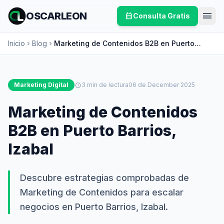
menu
OSCARLEON
calendar_month
Consulta Gratis
Inicio
Blog
Marketing de Contenidos B2B en Puerto
chevron_right
chevron_right
Barrios, Izabal
Marketing Digital
schedule
3 min de lectura
06 de December 2025
Marketing de Contenidos
B2B en Puerto Barrios,
Izabal
Descubre estrategias comprobadas de
Marketing de Contenidos para escalar
negocios en Puerto Barrios, Izabal.