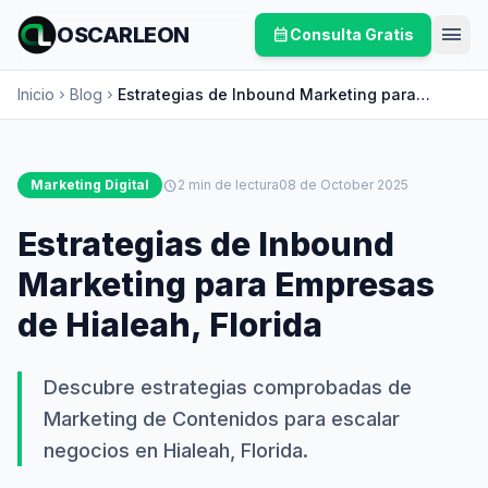
menu
OSCARLEON
calendar_month
Consulta Gratis
Inicio
Blog
Estrategias de Inbound Marketing para
chevron_right
chevron_right
Empresas de Hialeah, Florida
Marketing Digital
schedule
2 min de lectura
08 de October 2025
Estrategias de Inbound
Marketing para Empresas
de Hialeah, Florida
Descubre estrategias comprobadas de
Marketing de Contenidos para escalar
negocios en Hialeah, Florida.