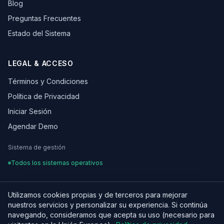
Blog
Preguntas Frecuentes
Estado del Sistema
LEGAL & ACCESO
Términos y Condiciones
Política de Privacidad
Iniciar Sesión
Agendar Demo
Sistema de gestión
Todos los sistemas operativos
Utilizamos cookies propias y de terceros para mejorar
nuestros servicios y personalizar su experiencia. Si continúa
¿Hablamos de tu proyecto?
© 2026 OSCARLEON. Todos los derechos reservados.
navegando, consideramos que acepta su uso (necesario para
Hecho con ♥ para equipos digitales en LATAM