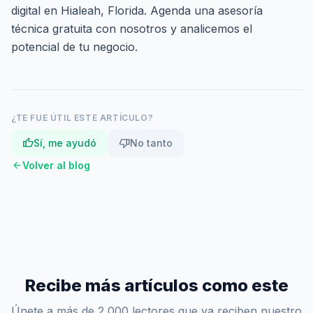
digital en Hialeah, Florida.
Agenda una asesoría
técnica gratuita
con nosotros y analicemos el
potencial de tu negocio.
¿TE FUE ÚTIL ESTE ARTÍCULO?
thumb_up
thumb_down
Sí, me ayudó
No tanto
arrow_back
Volver al blog
Recibe más artículos como este
Únete a más de 2,000 lectores que ya reciben nuestro