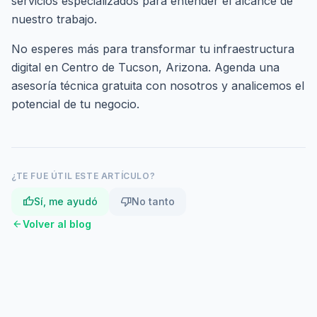
servicios especializados
para entender el alcance de
nuestro trabajo.
No esperes más para transformar tu infraestructura
digital en Centro de Tucson, Arizona.
Agenda una
asesoría técnica gratuita
con nosotros y analicemos el
potencial de tu negocio.
¿TE FUE ÚTIL ESTE ARTÍCULO?
thumb_up
thumb_down
Sí, me ayudó
No tanto
arrow_back
Volver al blog