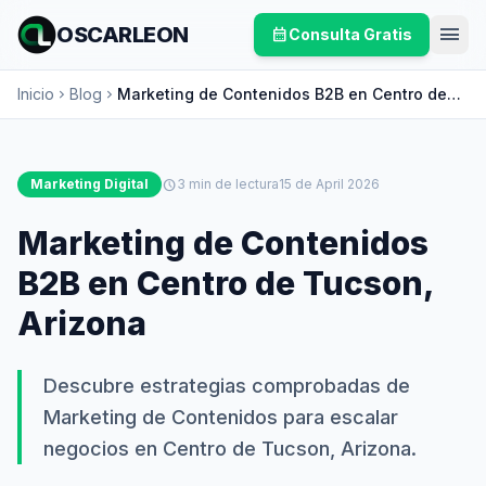
menu
OSCARLEON
calendar_month
Consulta Gratis
Inicio
Blog
Marketing de Contenidos B2B en Centro de
chevron_right
chevron_right
Tucson, Arizona
Marketing Digital
schedule
3 min de lectura
15 de April 2026
Marketing de Contenidos
B2B en Centro de Tucson,
Arizona
Descubre estrategias comprobadas de
Marketing de Contenidos para escalar
negocios en Centro de Tucson, Arizona.