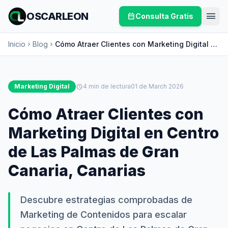
menu
OSCARLEON
calendar_month
Consulta Gratis
Inicio
Blog
Cómo Atraer Clientes con Marketing Digital en
chevron_right
chevron_right
Centro de Las Palmas de Gran Canaria,
Canarias
Marketing Digital
schedule
4 min de lectura
01 de March 2026
Cómo Atraer Clientes con
Marketing Digital en Centro
de Las Palmas de Gran
Canaria, Canarias
Descubre estrategias comprobadas de
Marketing de Contenidos para escalar