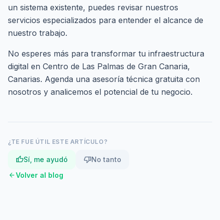
un sistema existente, puedes revisar nuestros
servicios especializados
para entender el alcance de
nuestro trabajo.
No esperes más para transformar tu infraestructura
digital en Centro de Las Palmas de Gran Canaria,
Canarias.
Agenda una asesoría técnica gratuita
con
nosotros y analicemos el potencial de tu negocio.
¿TE FUE ÚTIL ESTE ARTÍCULO?
thumb_up
thumb_down
Sí, me ayudó
No tanto
arrow_back
Volver al blog