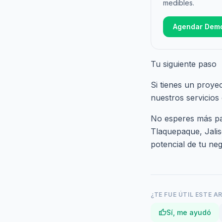
medibles.
Agendar Dem
Tu siguiente paso
Si tienes un proye
nuestros
servicios
No esperes más par
Tlaquepaque, Jali
potencial de tu neg
¿TE FUE ÚTIL ESTE A
thumb_up
Sí, me ayudó