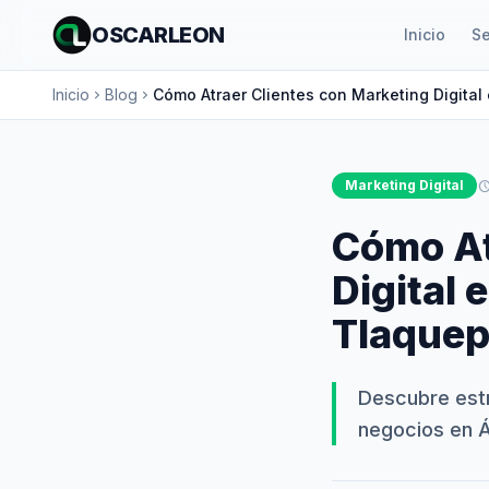
OSCARLEON
Inicio
Se
Inicio
Blog
Cómo Atraer Clientes con Marketing Digital
chevron_right
chevron_right
Marketing Digital
schedu
Cómo At
Digital 
Tlaquep
Descubre est
negocios en Á