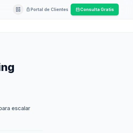
dashboard
lock
calendar_month
Portal de Clientes
Consulta Gratis
Ejecutivo
ing
ara escalar