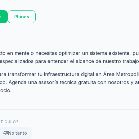
o
Planes
cto en mente o necesitas optimizar un sistema existente, pu
 especializados
para entender el alcance de nuestro trabajo
a transformar tu infraestructura digital en Área Metropol
sco.
Agenda una asesoría técnica gratuita
con nosotros y a
ocio.
RTÍCULO?
thumb_down
No tanto