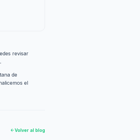
edes revisar
.
itana de
nalicemos el
arrow_back
Volver al blog