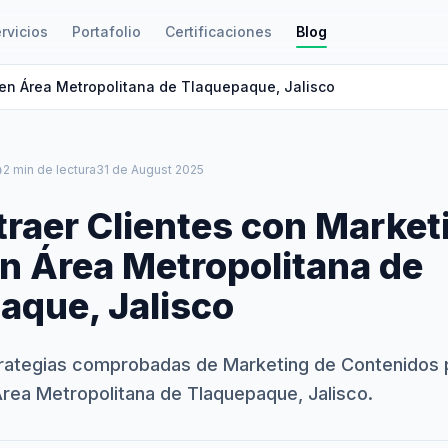
rvicios
Portafolio
Certificaciones
Blog
 en Área Metropolitana de Tlaquepaque, Jalisco
le
2 min de lectura
31 de August 2025
raer Clientes con Market
en Área Metropolitana de
aque, Jalisco
rategias comprobadas de Marketing de Contenidos p
rea Metropolitana de Tlaquepaque, Jalisco.