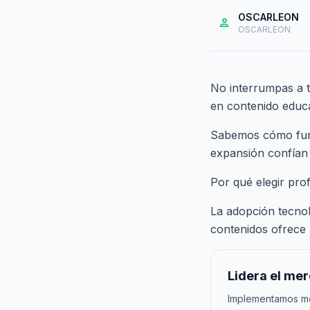
OSCARLEON
person
OSCARLEON
No interrumpas a t
en contenido educat
Sabemos cómo funci
expansión confían
Por qué elegir pro
La adopción tecnol
contenidos ofrece 
Lidera el me
Implementamos met