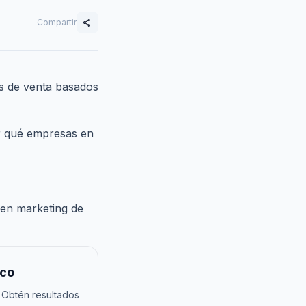
Compartir
share
s de venta basados
 qué empresas en
n en marketing de
sco
 Obtén resultados