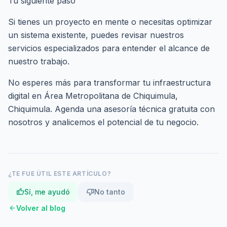
Tu siguiente paso
Si tienes un proyecto en mente o necesitas optimizar
un sistema existente, puedes revisar nuestros
servicios especializados
para entender el alcance de
nuestro trabajo.
No esperes más para transformar tu infraestructura
digital en Área Metropolitana de Chiquimula,
Chiquimula.
Agenda una asesoría técnica gratuita
con
nosotros y analicemos el potencial de tu negocio.
¿TE FUE ÚTIL ESTE ARTÍCULO?
thumb_up
thumb_down
Sí, me ayudó
No tanto
arrow_back
Volver al blog