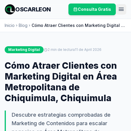
menu
OSCARLEON
calendar_month
Consulta Gratis
Inicio
Blog
Cómo Atraer Clientes con Marketing Digital en
chevron_right
chevron_right
Área Metropolitana de Chiquimula,
Chiquimula
Marketing Digital
schedule
2 min de lectura
11 de April 2026
Cómo Atraer Clientes con
Marketing Digital en Área
Metropolitana de
Chiquimula, Chiquimula
Descubre estrategias comprobadas de
Marketing de Contenidos para escalar