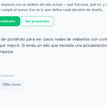
empieza con un análisis del sitio actual — qué funciona, qué no, y 
 cumplir el nuevo. Eso es lo que define cada decisión de diseño.
 rediseño
Ver proyectos
del portafolio
para ver casos reales de rediseños con con
ué mejoró. Si tenés un sitio que necesita una actualizació
mpezar.
RTÍCULO?
thumb_down
No tanto