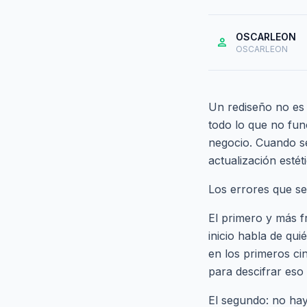
OSCARLEON
person
OSCARLEON
Un rediseño no es 
todo lo que no func
negocio. Cuando se
actualización estét
Los errores que se 
El primero y más fr
inicio habla de qu
en los primeros ci
para descifrar eso 
El segundo: no hay