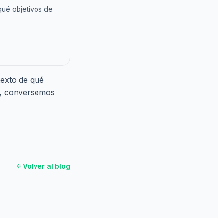
qué objetivos de
texto de qué
n,
conversemos
arrow_back
Volver al blog