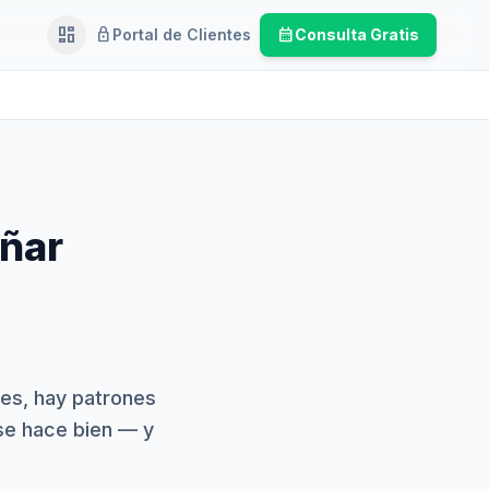
dashboard
lock
calendar_month
Portal de Clientes
Consulta Gratis
Ejecutivo
eñar
es, hay patrones
se hace bien — y