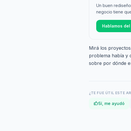
Un buen rediseño 
negocio tiene que
Hablamos del
Mirá los
proyectos 
problema había y q
sobre por dónde e
¿TE FUE ÚTIL ESTE A
thumb_up
Sí, me ayudó