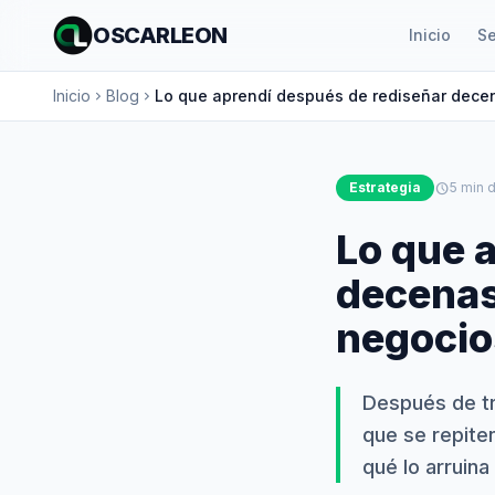
OSCARLEON
Inicio
Se
Inicio
Blog
Lo que aprendí después de rediseñar dece
chevron_right
chevron_right
Estrategia
schedule
5 min d
Lo que 
decenas
negocio
Después de tr
que se repite
qué lo arruina