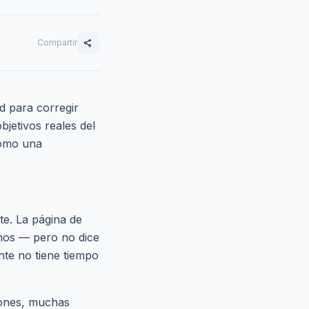
Compartir
share
d para corregir
bjetivos reales del
como una
nte. La página de
emos — pero no dice
nte no tiene tiempo
tones, muchas