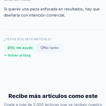
Si querés una pieza enfocada en resultados,
hay que
diseñarla con intención comercial
.
¿TE FUE ÚTIL ESTE ARTÍCULO?
thumb_up
thumb_down
Sí, me ayudó
No tanto
arrow_back
Volver al blog
Recibe más artículos como este
Únete a más de 2,000 lectores que ya reciben nuestro