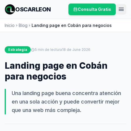
menu
OSCARLEON
calendar_month
Consulta Gratis
Inicio
Blog
Landing page en Cobán para negocios
chevron_right
chevron_right
Estrategia
schedule
5 min de lectura
18 de June 2026
Landing page en Cobán
para negocios
Una landing page buena concentra atención
en una sola acción y puede convertir mejor
que una web más compleja.