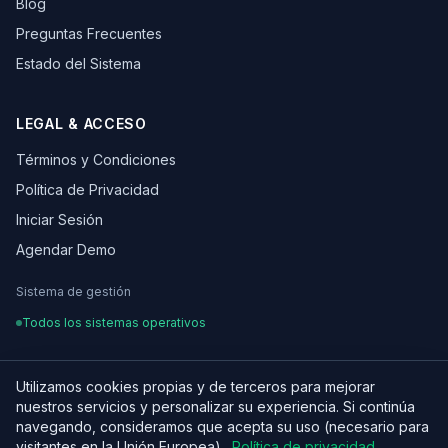
Blog
Preguntas Frecuentes
Estado del Sistema
LEGAL & ACCESO
Términos y Condiciones
Política de Privacidad
Iniciar Sesión
Agendar Demo
Sistema de gestión
Todos los sistemas operativos
Utilizamos cookies propias y de terceros para mejorar
nuestros servicios y personalizar su experiencia. Si continúa
¿Hablamos de tu proyecto?
© 2026 OSCARLEON. Todos los derechos reservados.
navegando, consideramos que acepta su uso (necesario para
Hecho con ♥ para equipos digitales en LATAM
visitantes en la Unión Europea).
Política de privacidad
.