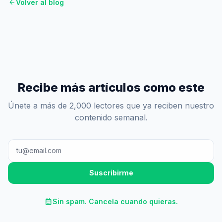
arrow_back
Volver al blog
Recibe más artículos como este
Únete a más de 2,000 lectores que ya reciben nuestro
contenido semanal.
Suscribirme
calendar_month
Sin spam. Cancela cuando quieras.