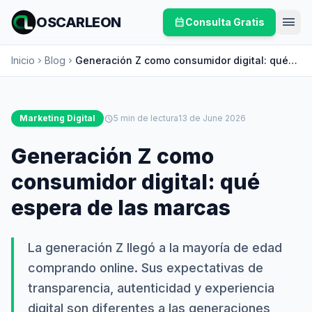
menu
OSCARLEON
calendar_month
Consulta Gratis
Inicio
Blog
Generación Z como consumidor digital: qué
chevron_right
chevron_right
espera de las marcas
Marketing Digital
schedule
5 min de lectura
13 de June 2026
Generación Z como
consumidor digital: qué
espera de las marcas
La generación Z llegó a la mayoría de edad
comprando online. Sus expectativas de
transparencia, autenticidad y experiencia
digital son diferentes a las generaciones