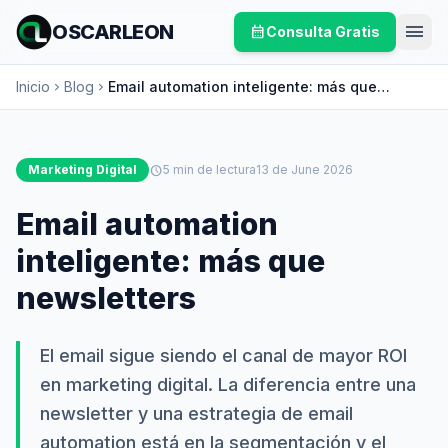
menu
OSCARLEON
calendar_month
Consulta Gratis
Inicio
Blog
Email automation inteligente: más que
chevron_right
chevron_right
newsletters
Marketing Digital
schedule
5 min de lectura
13 de June 2026
Email automation
inteligente: más que
newsletters
El email sigue siendo el canal de mayor ROI
en marketing digital. La diferencia entre una
newsletter y una estrategia de email
automation está en la segmentación y el