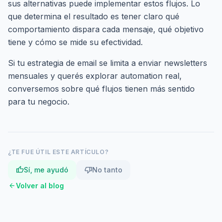
sus alternativas puede implementar estos flujos. Lo
que determina el resultado es tener claro qué
comportamiento dispara cada mensaje, qué objetivo
tiene y cómo se mide su efectividad.
Si tu estrategia de email se limita a enviar newsletters
mensuales y querés explorar automation real,
conversemos
sobre qué flujos tienen más sentido
para tu negocio.
¿TE FUE ÚTIL ESTE ARTÍCULO?
thumb_up
thumb_down
Sí, me ayudó
No tanto
arrow_back
Volver al blog