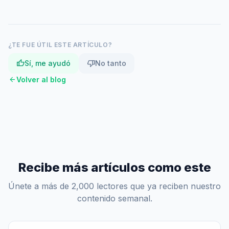
¿TE FUE ÚTIL ESTE ARTÍCULO?
thumb_up
thumb_down
Sí, me ayudó
No tanto
arrow_back
Volver al blog
Recibe más artículos como este
Únete a más de 2,000 lectores que ya reciben nuestro
contenido semanal.