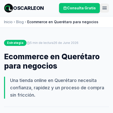
menu
OSCARLEON
calendar_month
Consulta Gratis
Inicio
Blog
Ecommerce en Querétaro para negocios
chevron_right
chevron_right
Estrategia
schedule
5 min de lectura
26 de June 2026
Ecommerce en Querétaro
para negocios
Una tienda online en Querétaro necesita
confianza, rapidez y un proceso de compra
sin fricción.