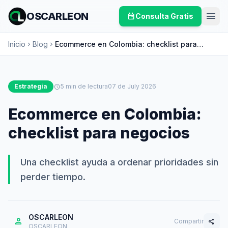
menu
OSCARLEON
calendar_month
Consulta Gratis
Inicio
Blog
Ecommerce en Colombia: checklist para
chevron_right
chevron_right
negocios
Estrategia
schedule
5 min de lectura
07 de July 2026
Ecommerce en Colombia:
checklist para negocios
Una checklist ayuda a ordenar prioridades sin
perder tiempo.
OSCARLEON
person
Compartir
share
OSCARLEON