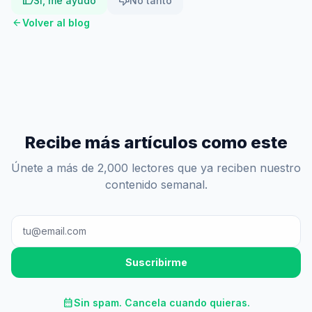
thumb_up
thumb_down
Sí, me ayudó
No tanto
arrow_back
Volver al blog
Recibe más artículos como este
Únete a más de 2,000 lectores que ya reciben nuestro
contenido semanal.
Suscribirme
calendar_month
Sin spam. Cancela cuando quieras.