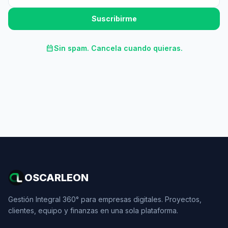
Suscribirme
calendar_month
Sin spam. Cancela cuando quieras.
OSCARLEON
Gestión Integral 360° para empresas digitales. Proyectos,
clientes, equipo y finanzas en una sola plataforma.