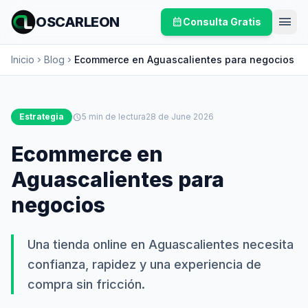
menu
OSCARLEON
calendar_month
Consulta Gratis
Inicio
Blog
Ecommerce en Aguascalientes para negocios
chevron_right
chevron_right
Estrategia
schedule
5 min de lectura
28 de June 2026
Ecommerce en
Aguascalientes para
negocios
Una tienda online en Aguascalientes necesita
confianza, rapidez y una experiencia de
compra sin fricción.