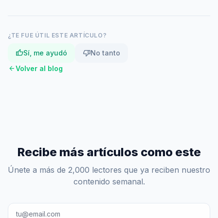
¿TE FUE ÚTIL ESTE ARTÍCULO?
thumb_up
thumb_down
Sí, me ayudó
No tanto
arrow_back
Volver al blog
Recibe más artículos como este
Únete a más de 2,000 lectores que ya reciben nuestro
contenido semanal.